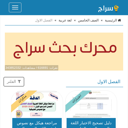
Toggle
navigation
الرئيسية
»
الصف الخامس
»
لغة عربية
»
الفصل الاول
نقرات: 616691 / مشاهدات: 343852332
الفصل الاول
الفلتر
اختبارات
مذكرات
دليل تصحيح الاختبار اللغة
مراجعة هيكل مع نصوص