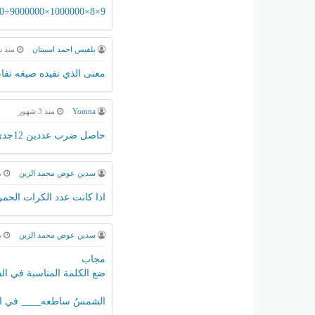
9×8×1000000×9000000÷90000
بلقيس احمد اسبيتان
منذ ش
معنى الذي تفيده صيغه تفاع
Yomna
منذ 3 شهور
حاصل ضرب عددين 12جدي قيم xالتي تجعل حاصل جمعها أكبر مايمكن واجب سراج ومهم للنهائي
سدين عوض محمد الزبن
منذ
اذا كانت عدد الكرات الحمراء 10والزرقاء 8 في كيس ما احتمال سحب كرتين د
سدين عوض محمد الزبن
منذ
مجاب
ضع الكلمة المناسبة في الف
الشمسُ ساطعه____ في ال