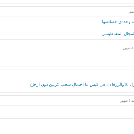
ر
ون ارجاع
 شهور