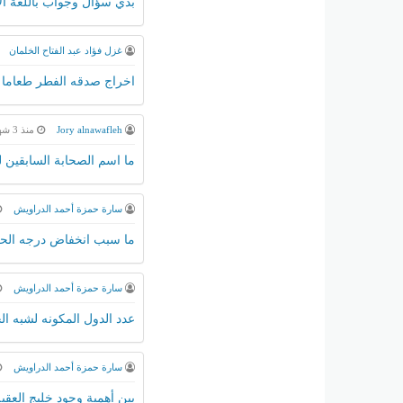
بدي سؤال وجواب باللغة الإنجليزية عن ا
غزل فؤاد عبد الفتاح الخلمان
اخراج صدقه الفطر طعاما ام
Jory alnawafleh
منذ 3 شهور
ما اسم الصحابة السابقين ل
سارة حمزة أحمد الدراويش
ما سبب انخفاض درجه الحر
سارة حمزة أحمد الدراويش
عدد الدول المكونه لشبه ال
سارة حمزة أحمد الدراويش
بين أهمية وجود خليج العقبة