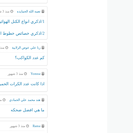
نعمه الله الحمايده
منذ 3 شهور
1/اذكري انواع الكتل الهوائية وحددي خصائصها
2/اذكري خصائص خطوط المجال المغناطيسي
رنا علي عوض الزلابية
منذ 3 شهو
كم عدد الكواكب؟
Yomna
منذ 3 شهور
اذا كانت عدد الكرات الحمراء 10والزرقاء 8 في كيس ما احتمال سحب كرتين د
هند محمد علي الحمادي
منذ 3
ما هي افضل ضحكه
Rama
منذ 3 شهور