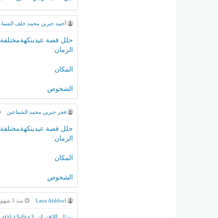
أحمد جبرين محمد خلف الشماع
حلل قصة عيدبنكهةمختلفة إل
الزمان:
المكان
الشخوص
فجر جبرين محمد الشماعين
حلل قصة عيدبنكهةمختلفة إل
الزمان:
المكان
الشخوص
Lana Alshbwl
منذ 3 شهور
يمثل الاقتران s(t) t3-6t+3 موقع جسم يتحرك في مسار مستقيم ، حيث s موقع الجسم بالامتار بعد t ثانية :