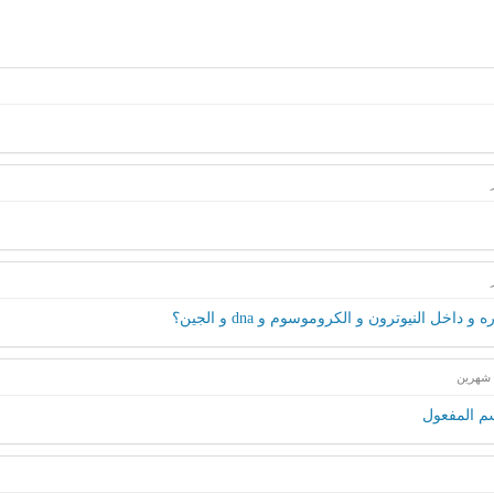
داخل النيوترون و الكروموسوم و dna و الجين؟
شهرين
م المفعول