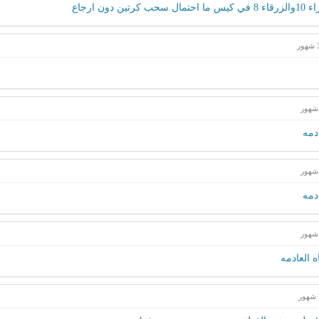
ون ارجاع
دمه
دمه
 العادمه