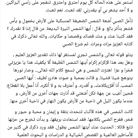
أستمر على هذه الحاله كل يوم أحترق وأحترق. تنفجر على رأسي البراكين.
و لا أحد يشعر بي أو يقدرني. لقد تعبت. نعم تعبت.
تأمل الصبي أشعة الشمس الضعيفة المنسكبة على الأرض بخمول و يأس
فشعر بتأثر بالغ. و قال : أيها الشمس النيرة البديعة. من قال إننا لا نقدرك ؟
فقد کتبنا عنك و منك قصائد وقصصا و حكايات، والله تعالى ذكرك في
كتابه العزيز مرات ومرات. ثم شرع الصبي
يتلو قوله تعالى والشمس تجري لمستقر لها ذلك تقدير العزيز العليم ,
وهل بعد هذا الإكرام إكرام أينها الشمس اللطيفة ألا يكفيك هذا يا عزيزتي
فخرا و عزا اهتزت الشمس و هي تسمع كلام الله تعالى... وصار نورها
يتوهج شيئا فشيئا. و قالت بمحبة و صوت هادئ لطيف : أيها الصبي
المحب. أنا أقژربكلامك، و أقدره، و أعترف به و لا أنكره، أنا أعمل بلا انقطاع.
فحين أغيب عن جهة تكن أشعتي قد أنارت جهات أخرى من الأرض، و
عندما يكون الليل في ناحية من الأرض يكون النهار في ناحية أخرى منها.
كانت الشمس في هذه الأثناء تتحدث بثقة و إيمان و محبة و حبور و
فخر، ففرح الضبي بكلامها. فقد استعادت بريقها، و بدأت تخرج من حزنها
تابع قائلا : الحديث عنك أيتها الشمس يطول. فقد ورد ذكرك في كثير من
الأساطير العالمية و القصص الخيالية و الدراسات و البحوث العلمية