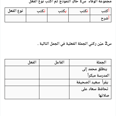
مجموعة الوفاء س1 حاكِ النموذج ثم اكتب نوع الفعل
نوع الفعل
أ
كتب
ن
كتب
ي
كتب
ت
كتب
أ
شرح
س2 عيّن ركني الجملة الفعلية في الجمل التالية .
الجملة
الفاعل
الفعل
ينطلق محمد إلى
المدرسة مبكراً
يقرأ سعيد الصحيفة
تحافظ سعاد على
صلاتها