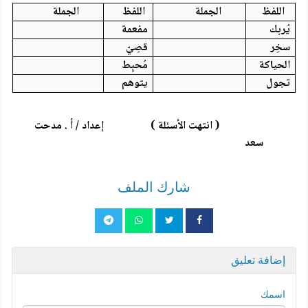
اللفظ
الجملة
اللفظ
الجملة
يُربك
مفعمة
سخِر
قصِيّ
الحياكة
مُحبِط
تجول
يتوهم
( انتهت الأسئلة ) إعداد / أ . مدحت
سعد
شارك الملف
إضافة تعليق
اسمك