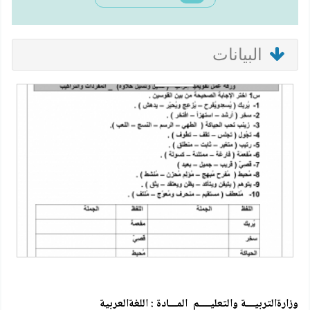
البيانات
وزارةالتربيـــة والتعليــــم المـــادة : اللغةالعربية