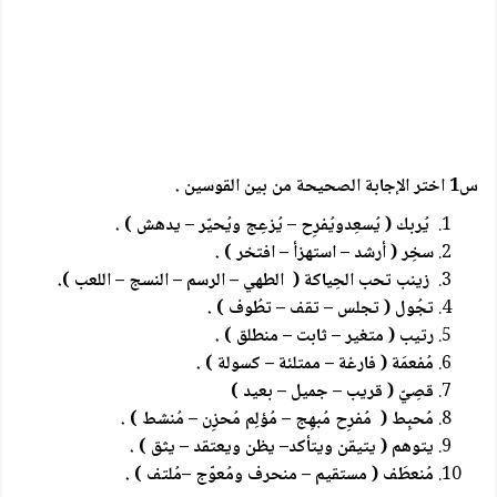
س1 اختر الإجابة الصحيحة من بين القوسين .
يُربك ( يُسعِدويُفرِح – يُزعِج ويُحيّر – يدهش ) .
سخِر ( أرشد – استهزأ – افتخر ) .
زينب تحب الحِياكة ( الطهي – الرسم – النسج – اللعب ).
تجُول ( تجلس – تقف – تطُوف ) .
رتيب ( متغير – ثابت – منطلق ) .
مُفعمَة ( فارغة – ممتلئة – كسولة ) .
قصِيّ ( قريب – جميل – بعيد )
مُحبِط ( مُفرِح مُبهِج – مُؤلِم مُحزِن – مُنشط ) .
يتوهم ( يتيقن ويتأكد– يظن ويعتقد – يثق ) .
مُنعطَف ( مستقيم – منحرف ومُعوّج –مُلتف ) .