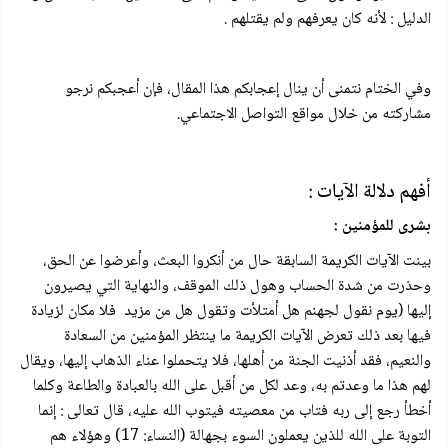
الدليل : لأنه كان يعرفهم ولم يقتلهم .
وفي الختام نتمنى أن ينال إعجابكم هذا المقال، فإن أعجبكم نرجو
مشاركته من خلال مواقع التواصل الاجتماعي.
أفهم دلالة الآيات :
بشرى للمؤمنين :
بينت الآيات الكريمة السابقة حال من أنكروا البعث، وأعرضوا عن الحق،
وحذرت من شدة الحساب وهول ذلك الموقف، والنهاية التي يصيرون
إليها (يوم نقول لجهنم هل أمتلأت وتقول هل من مزيد فلا مكان لزيادة
فيها بعد ذلك تعرض الآيات الكريمة ما ينتظر المؤمنين من السعادة
والنعيم، فقد أذنيت الجنة من أهلها، فلا يتحملوا عناء الذهاب إليها، ويقال
لهم هذا ما وعدتم به، وعد لكل من أقبل على الله بالعبادة والطاعة وكلما
أخطأ رجع إلى ربه فتاب من معصيته فيتوب الله عليه، قال تعالى : إنما
التوبة على الله للذين يعملون السوء بجهالة (النساء: 17) وهؤلاء هم