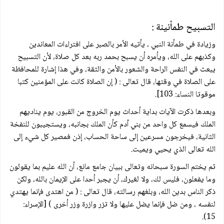
التسبيح طمأنينة :
وزيادة في طمأنة النبي ، يأتيه الأمر بالصبر على افتراءات المعاندين
وكذبهم على الله، ويأمره أن يسبح بحمد ربه بعد كل صلاة، لأن التسبيح
يبعث في النفس الراحة والشعور بالأمن والثقة، وفي هذا إشارة للمحافظة
على الصلاة في وقتها، قال تعالى : ( إن الصلاة كانت على المؤمنين كتبا
موقوتا النساء: 103].
وبعدها ذكرت الآيات بداية أحداث يوم الخروج من القبور، يوم يناديهم
الملك فيسمع كل واحد من بني آدم كأن الملك بجانبه، ويستجيبون للنفخة
الثانية، فيخرجون مسرعين إلى ساحة الحساب، إذن فمصير كل شيء إلى
الله تعالى الذي يحيي ويميت.
ثم يختم السورة سبحانه وتعالى ببيان جامع مانع، أن الله عليم بما يقولون
وما يفعلون، فليس لك، ولا لغيرك، أن يجبر أحدا على الإيمان بالله، ولكن
ذكر الناس بدين الله، وبلغهم رسالته، قال تعالى : ( من اهتدى فإنما يهتدي
لنفسه ، ومن ضل فإنما يضل عليها ولا تزر وازرة وزر أخرى ) [الإسراء:
15).