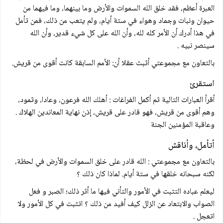
العبرة أعظم، فقد خلق الله السموات والأرض وما بينهما، وما فيهما من
حيوان ونبات وجماد وهواء في ستة أيام، ولم يتعب من ذلك، فمن تأمل
في هذا أدرك أن الأمر كله لله، وأن الله على كل شيء قدير، وأن الله
سينصر نبيه .
بالتعاون مع مجموعتي أثبث عقلا أن: الأمم السابقة كانت أقوى من قريش.
استقرئ
أقرأ العبارات التالية ثم أكمل الفراغات : أهلك الله فرعون، وعادا، وثمود،
وهم أقوى من قريش، فهو قادر على قريش، إذن نهاية المعاندين الهلاك .
وعاقبة المؤمنين الجنة
أتأمل، وأناقش
بالتعاون مع مجموعتي : الله قادر على خلق السموات والأرض في لحظة،
لكنه سبحانه خلقها في ستة أيام. لماذا كان ذلك ؟
ليعلم عباده التثبت في الأمور والتأني فيها ما أثر ذلك؛ الصبر و فعل
الصواب والابتعاد عن الزلل كيف أفيد من ذلك ؟ اتثبت في كل الأمور ولا
اتعجل .