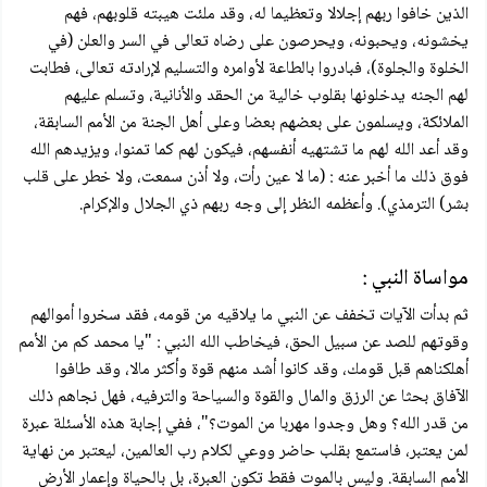
الذين خافوا ربهم إجلالا وتعظيما له، وقد ملئت هيبته قلوبهم، فهم
يخشونه، ويحبونه، ويحرصون على رضاه تعالى في السر والعلن (في
الخلوة والجلوة)، فبادروا بالطاعة لأوامره والتسليم لإرادته تعالى، فطابت
لهم الجنه يدخلونها بقلوب خالية من الحقد والأنانية، وتسلم عليهم
الملائكة، ويسلمون على بعضهم بعضا وعلى أهل الجنة من الأمم السابقة،
وقد أعد الله لهم ما تشتهيه أنفسهم، فيكون لهم كما تمنوا، ويزيدهم الله
فوق ذلك ما أخبر عنه : (ما لا عين رأت، ولا أذن سمعت، ولا خطر على قلب
بشر) الترمذي). وأعظمه النظر إلى وجه ربهم ذي الجلال والإكرام.
مواساة النبي :
ثم بدأت الآيات تخفف عن النبي ما يلاقيه من قومه، فقد سخروا أموالهم
وقوتهم للصد عن سبيل الحق، فيخاطب الله النبي : "يا محمد كم من الأمم
أهلكناهم قبل قومك، وقد كانوا أشد منهم قوة وأكثر مالا، وقد طافوا
الآفاق بحثا عن الرزق والمال والقوة والسياحة والترفيه، فهل نجاهم ذلك
من قدر الله؟ وهل وجدوا مهربا من الموت؟"، ففي إجابة هذه الأسئلة عبرة
لمن يعتبر، فاستمع بقلب حاضر ووعي لکلام رب العالمين، ليعتبر من نهاية
الأمم السابقة. وليس بالموت فقط تكون العبرة، بل بالحياة وإعمار الأرض