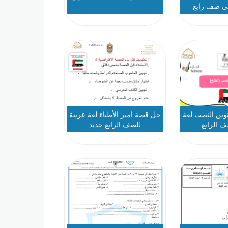
ي صف رابع
ين النصب لغة
حل قصة امير الأطباء لغة عربية
ف الرابع
للصف الرابع جديد