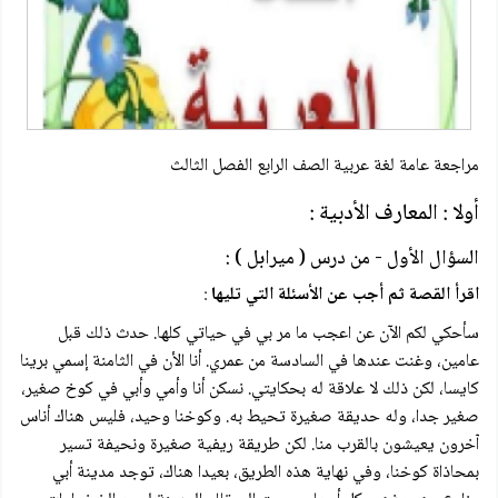
مراجعة عامة لغة عربية الصف الرابع الفصل الثالث
أولا : المعارف الأدبية :
السؤال الأول - من درس ( میرابل ) :
اقرأ القصة ثم أجب عن الأسئلة التي تليها
:
سأحكي لكم الآن عن اعجب ما مر بي في حياتي كلها. حدث ذلك قبل
عامين، وغنت عندها في السادسة من عمري. أنا الأن في الثامنة إسمي برينا
كايسا، لكن ذلك لا علاقة له بحكايتي. نسكن أنا وأمي وأبي في كوخ صغير،
صغير جدا، وله حديقة صغيرة تحيط به. وكوخنا وحيد، فليس هناك أناس
آخرون يعيشون بالقرب منا. لكن طريقة ريفية صغيرة ونحيفة تسير
بمحاذاة كوخنا، وفي نهاية هذه الطريق، بعيدا هناك، توجد مدينة أبي