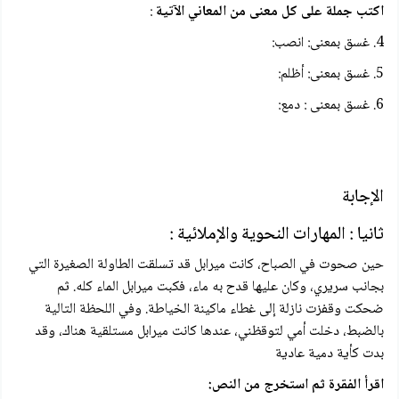
اكتب جملة على كل معنى من المعاني الآتية
:
4. غسق بمعنى: انصب:
5. غسق بمعنى: أظلم:
6. غسق بمعنی : دمع:
الإجابة
ثانيا : المهارات النحوية والإملائية :
حين صحوت في الصباح، كانت ميرابل قد تسلقت الطاولة الصغيرة التي
بجانب سريري، وكان عليها قدح به ماء، فكبت میرابل الماء كله. ثم
ضحكت وقفزت نازلة إلى غطاء ماكينة الخياطة. وفي اللحظة التالية
بالضبط، دخلت أمي لتوقظني، عندها كانت ميرابل مستلقية هناك، وقد
بدت كأية دمية عادية
اقرأ الفقرة ثم استخرج من النص: