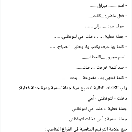
- اسم :.........ميرابل........
- فعل ماضي: ...كانت.....
- حرف جر : ....…إلى……
- جملة فعلية ……دخلت أمي لتوقظني……
- كلمة بها حرف يكتب ولا ينطق ....الصباح…….
۔ اسم مجرور ....اللحظة........
- ضد كلمة خرجت ...دخلت.......
- كلمة تنتهي بتاء مفتوحة .....بدت.........
رتب الكلمات التالية لتصبح مرة جملة اسمية ومرة جملة فعلية:
دخلت - لتوقظني - أمي
جملة فعلية دخلت أمي لتوقظني
جملة اسمية : أمي دخلت لتوقظني
ضع علامة الترقيم المناسبة في الفراغ المناسب: