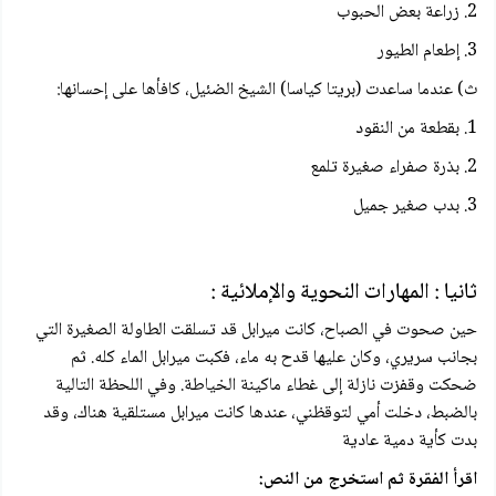
2. زراعة بعض الحبوب
3. إطعام الطيور
ث) عندما ساعدت (بریتا کیاسا) الشيخ الضئيل، كافأها على إحسانها:
1. بقطعة من النقود
2. بذرة صفراء صغيرة تلمع
3. بدب صغير جميل
ثانيا : المهارات النحوية والإملائية :
حين صحوت في الصباح، كانت ميرابل قد تسلقت الطاولة الصغيرة التي
بجانب سريري، وكان عليها قدح به ماء، فكبت میرابل الماء كله. ثم
ضحكت وقفزت نازلة إلى غطاء ماكينة الخياطة. وفي اللحظة التالية
بالضبط، دخلت أمي لتوقظني، عندها كانت ميرابل مستلقية هناك، وقد
بدت كأية دمية عادية
اقرأ الفقرة ثم استخرج من النص: