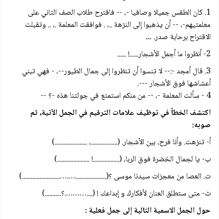
1. كان الطقس جميلا وصافيا -، -- فاقترح طلاب الصف الثاني على
معلمتيهم-، -- أن يذهبوا إلى النزهة ..، . فوافقت المعلمة .، .. وتقبلت
الاقتراح برحابة صدر. ۔۔۔
2- أنظروا ما أجمل الأشجار......! ......
3. قال أمجد -:-- لا تنسوا أن تنظروا إلى جمال الطيور--، - فهي تبني
أعشاشها فوق الأشجار ---.
4 - سألت المعلمة -، -- من منكم استمتع في جولتنا هذه -؟ --
اكتشف الخطأ في توظيف علامات الترقيم في الجمل الآتية، ثم
صوبه:
أ- تنزهت. وأنا فرح، بين الأشجار. (..................، ......................)
ب- یا لجمال الخضرة فوق الربا، (..................! ......................)
ت. العصا من معجزات سيدنا موسى ؟(.....................….…..........................)
ث- متى ستطلق العنان لأفكارك و إبداعك ! (....……….؟...........)
حول الجمل الاسمية التالية إلى جمل فعلية :