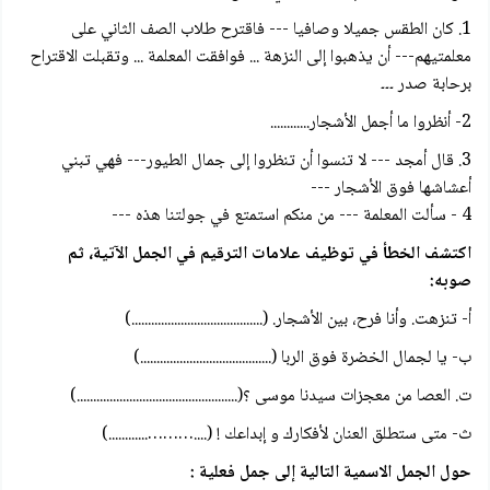
1. كان الطقس جميلا وصافيا --- فاقترح طلاب الصف الثاني على
معلمتيهم--- أن يذهبوا إلى النزهة ... فوافقت المعلمة ... وتقبلت الاقتراح
برحابة صدر ۔۔۔
2- أنظروا ما أجمل الأشجار............
3. قال أمجد --- لا تنسوا أن تنظروا إلى جمال الطيور--- فهي تبني
أعشاشها فوق الأشجار ---
4 - سألت المعلمة --- من منكم استمتع في جولتنا هذه ---
اكتشف الخطأ في توظيف علامات الترقيم في الجمل الآتية، ثم
صوبه:
أ- تنزهت. وأنا فرح، بين الأشجار. (........................................)
ب- یا لجمال الخضرة فوق الربا (........................................)
ت. العصا من معجزات سيدنا موسى ؟(.................................................)
ث- متى ستطلق العنان لأفكارك و إبداعك ! (....………............)
حول الجمل الاسمية التالية إلى جمل فعلية :