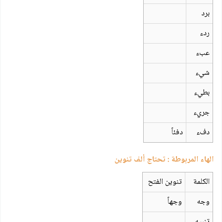
برد
ردء
عبء
شيء
بطيء
جريء
دفء
دفئاً
الهاء المربوطة : تحتاج ألف تنوين
الكلمة
تنوين الفتح
وجه
وجهاً
تنبيه