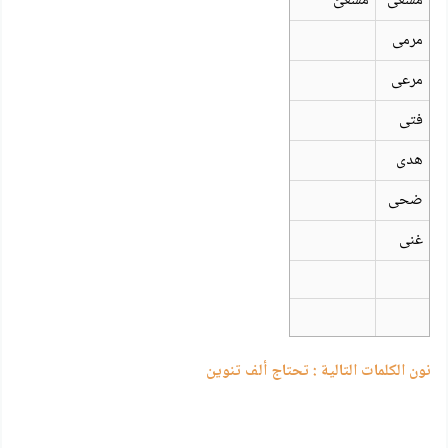
مسعى
مسعىً
مرمى
مرعى
فتى
هدى
ضحى
غنى
نون الكلمات التالية : تحتاج ألف تنوين