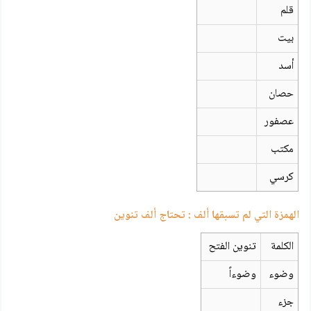
قلم
بيت
أسد
حصان
عصفور
مكتب
كرسي
الهمزة التي لم تسبقها ألف : تحتاج ألف تنوين
الكلمة
تنوين الفتح
وضوء
وضوءاً
جزء