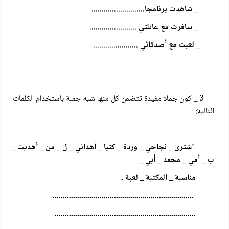
_ شاهدت برنامجا..........................
_ سافرت مع عائلتي .......................
_ لعبت مع أصدقائي ......................
3 _ كون جملا مفيدة تتضمن كل منها شبه جملة باستخدام الكلمات
التالبة:
اشترى _ نجاحي _ وردة _ كتبا _ أهداني _ ل _ من ­_ أهديت _
ب _ أمي _ محمد _ أبي _
مناسبة _ المكتبة _ لعبة .
.....................................................................
.....................................................................