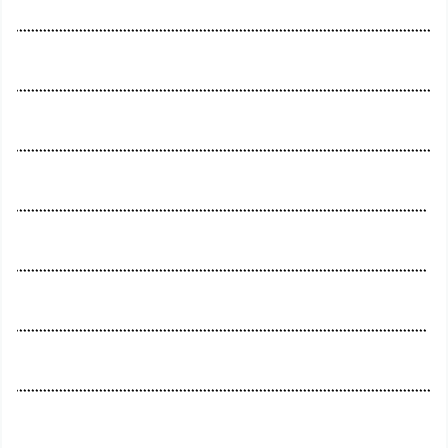
.........................................................................................................
.........................................................................................................
........................................................................................................
........................................................................................................
.......................................................................................................
.......................................................................................................
........................................................................................................
.........................................................................................................