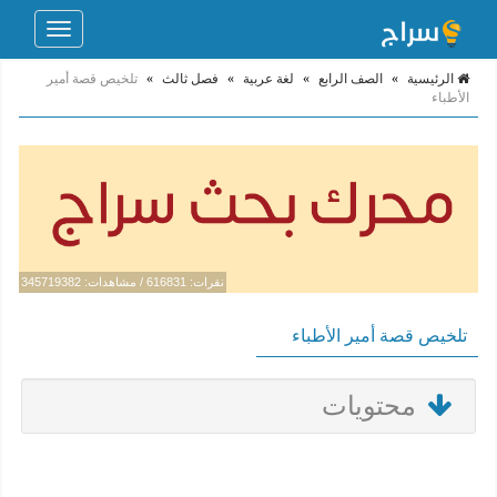
Toggle
navigation
الرئيسية
»
الصف الرابع
»
لغة عربية
»
فصل ثالث
»
تلخيص قصة أمير
الأطباء
نقرات: 616831 / مشاهدات: 345719382
تلخيص قصة أمير الأطباء
محتويات