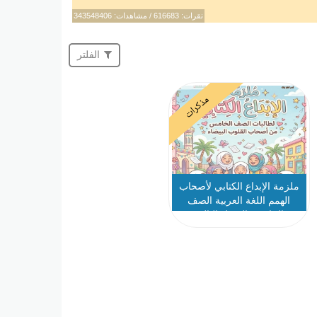
نقرات: 616683 / مشاهدات: 343548406
الفلتر
مذكرات
ملزمة الإبداع الكتابي لأصحاب
الهمم اللغة العربية الصف
الخامس الفصل الثالث