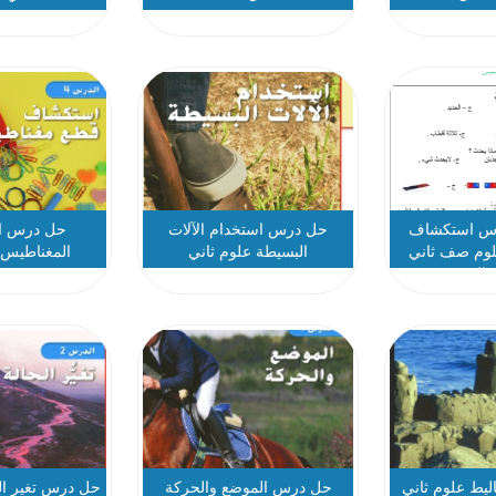
ج 1
رس استكشاف
حل درس استخدام الآلات
حل درس ا
لوم صف ثاني
البسيطة علوم ثاني
المغناطيس 
ثالث
يط علوم ثاني
حل درس الموضع والحركة
حل درس تغير الح