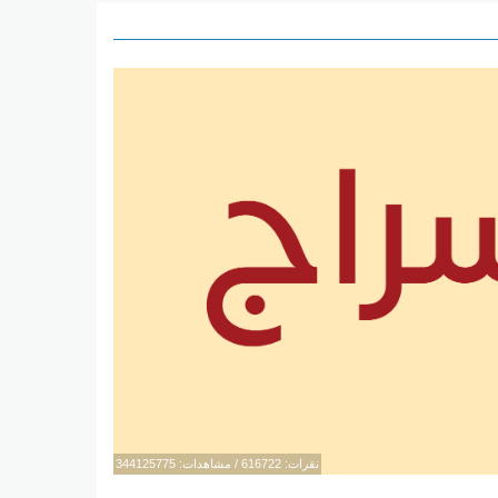
نقرات: 616722 / مشاهدات: 344125775