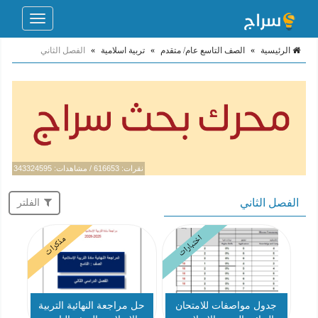
Toggle
navigation
الرئيسية
»
الصف التاسع عام/ متقدم
»
تربية اسلامية
»
الفصل الثاني
نقرات: 616653 / مشاهدات: 343324595
الفصل الثاني
الفلتر
اختبارات
مذكرات
جدول مواصفات للامتحان
حل مراجعة النهائية التربية