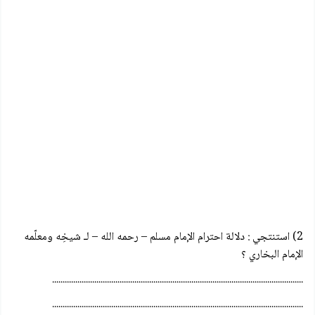
2) استنتجي : دلالة احترام الإمام مسلم – رحمه الله – لـ شيخِه ومعلّمه
الإمام البخاري ؟
.......................................................................................................................
.......................................................................................................................