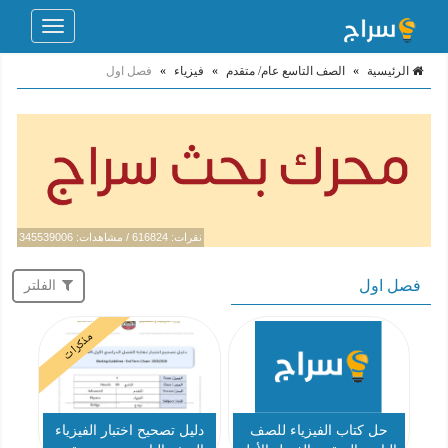
Toggle
navigation
الرئيسية
»
الصف التاسع عام/ متقدم
»
فيزياء
»
فصل اول
نقرات: 616824 / مشاهدات: 345539006
فصل اول
الفلتر
مذكرات
حل كتاب الفيزياء للصف
دليل تصحيح اختبار الفيزياء