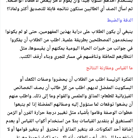
يستخدم أحدهم أسلوبا جيدا وأن يقوم الأخر ببعض الأخطاء الواضحة.
ثم اسأل الصف أي الطالبين ستكون نتائجه قابلة للتصديق أكثر ولماذا؟
الدقة والضبط
ينبغي أن يكون الطلاب على دراية بهذين المفهومين، حتى لو لم يكونوا
يستخدمون المصطلحين بطريقة علمية. اطلب من الطلاب أن يفكروا
في جوانب من خبرات الحياة اليومية يمكنهم أن يقيسوها، مثل
انتظارهم للحافلة وتنافسهم في مسار للجري وبناء أرفف الكتب.
ما القياس ومقارنة النتائج
الفكرة الرئيسة اطلب من الطلاب أن يحضروا وصفات الكعك أو
البسكويت المفضل لديهم. اطلب من كل طالب أن يصف الخصائص
الفيزيائية للطعام: المذاق والملمس والقوام وما إلى ذلك. واطلب منهم
أن يضعوا توقعات لما ستؤول إليه وصفاتهم المفضلة إذا لم يتبعوا
خطوات الوصفة وقاموا بأشياء مثل تغيير درجة حرارة الفرن أو الزمن
المستغرق أو بتقدير القياسات بدلا من استخدام أكواب القياس أو بعدم
إضافة أحد المكونات. قد يتغير المذاق أو تحترق أو يتغير قوامها أو لا
ترتفع وما إلى ذلك. أخبر الطلاب أنه لكي يتم تكرار تجربة معينة،