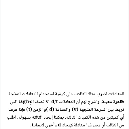
المعادلات اضرب مثالا للطلاب على كيفية استخدام المعادلات لنمذجة
ظاهرة معينة. واشرح لهم أن المعادلات v=d/t تصف العghقة التي
تربط بين السرعة المتجهة (v) والمسافة (d )و الزمن (t) فإذا عرفنا
أي كميتين من هذه الكميات الثالثة، يمكننا إيجاد الثالثة بسهولة. اطلب
من الطالب أن يصوغوا معادلة لإيجاد d وأخرى لإيجادt.