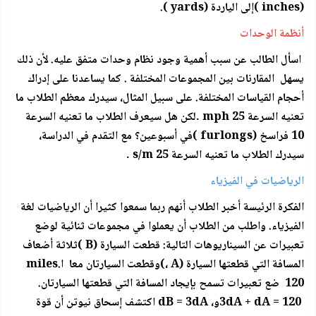
(inches )إلى الياردة (yards ).
أنظمة الوحدات
اسأل الطالب عن سبب أهمية وجود نظام وحدات متفق عليه. لأن ذلك
يسهل المقارنات بين المجموعات المختلفة . كما يساعدنا على إدراك
أحجام القياسات المختلفة. على سبيل المثال، سيدرك معظم الطلاب ما
تعنيه السرعة 25 mph .لكن هل سيعرف الطلاب ما تعنيه السرعة
10 فراسخ (furlongs )في أسبوعين؟ مع التقدم في الدراسة،
سيدرك الطلاب ما تعنيه السرعة s/m 25 .
الرياضيات في الفيزياء
الفكرة الرئيسة أخبر الطلاب أنهم ربما سمعوا كثيرا أن الرياضيات لغة
الفيزياء. واطلب من الطلاب أن يعملوا في مجموعات ثنائية لوضع
تعبيرات عن السيناريوهات التالية: قطعت السيارة (B )ثلاثة أضعاف
المسافة التي قطعتها السيارة (A ،)وقطعت السيارتان معا ا.miles
120 ضع تعبيرات تسمح بإيجاد المسافة التي قطعتها السيارتان.
3dA + dA = 120و، dB = 3dA اكتشف إسحاق نيوتن أن قوة