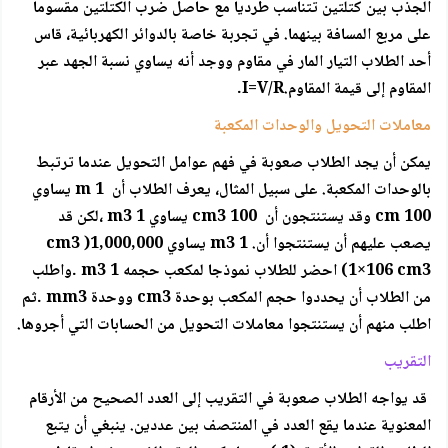
الجذب بين كتلتين تتناسب طرديا مع حاصل ضرب الكتلتين مقسوما
على مربع المسافة بينهما. في تجربة خاصة بالدوائر الكهربائية، قاس
أحد الطلاب التيار المار في مقاوم ووجد أنه يساوي نسبة الجهد عبر
المقاوم إلى قيمة المقاوم.I=V/R.
معاملات التحويل والوحدات المكعبة
يمكن أن يجد الطلاب صعوبة في فهم عوامل التحويل عندما ترتبط
بالوحدات المكعبة. على سبيل المثال، يعرف الطلاب أن 1 m يساوي
100 cm وقد يستنتجون أن 100 cm3 يساوي m3 1 ،لكن قد
يصعب عليهم أن يستنتجوا أن. 1 m3 يساوي 1,000,000( cm3
(1×106 cm3 احضر للطلاب نموذجا لمكعب حجمه m3 1 .واطلب
من الطلاب أن يحددوا حجم المكعب بوحدة cm3 ووحدة mm3 .ثم
اطلب منهم أن يستنتجوا معاملات التحويل من الحسابات التي أجروها.
التقريب
قد يواجه الطلاب صعوبة في التقريب إلى العدد الصحيح من الأرقام
المعنوية عندما يقع العدد في المنتصف بين عددين. ينبغي أن يتبع