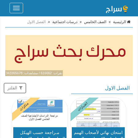
Toggle
navigation
الرئيسية
»
الصف الخامس
»
درسات اجتماعية
»
الفصل الاول
نقرات: 616662 / مشاهدات: 343365678
الفصل الاول
الفلتر
اختبارات
مذكرات
امتحان نهائي لأصحاب الهمم
مـراجعة حسب الهيكل