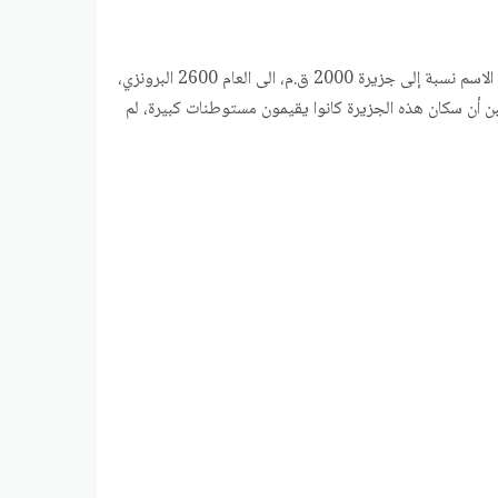
حضارة أم النار ظهرت في منطقة الجزيرة العربية، وتحديدا في دولة الامارات العربية، وسلطنة عان، وذلك في العصر ق.م، وقد اطلق عليها هدا الاسم نسبة إلى جزيرة 2000 ق.م، الى العام 2600 البرونزي،
يبن أن سكان هذه الجزيرة كانوا يقيمون مستوطنات كبيرة، لم