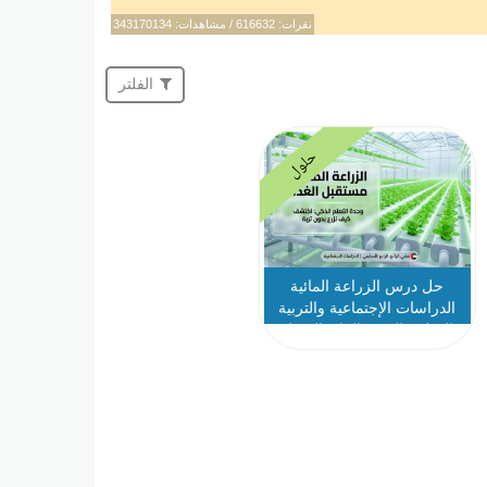
نقرات: 616632 / مشاهدات: 343170134
الفلتر
حلول
حل درس الزراعة المائية
الدراسات الإجتماعية والتربية
الوطنية الصف الرابع الفصل
الثالث