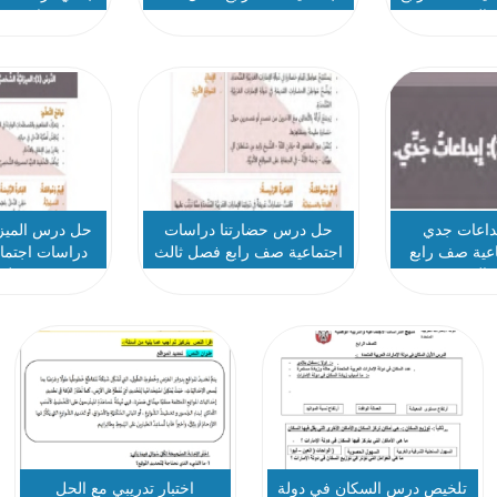
ثالث
رابع فص
داعات جدي
حل درس حضارتنا دراسات
حل درس الميزا
عية صف رابع
اجتماعية صف رابع فصل ثالث
دراسات اجتما
ثالث
فصل ث
تلخيص درس السكان في دولة
اختبار تدريبي مع الحل