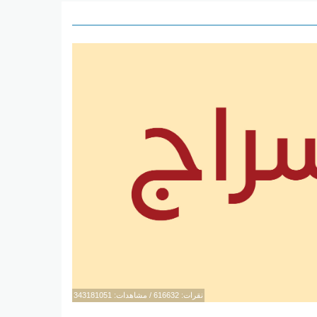
نقرات: 616632 / مشاهدات: 343181051