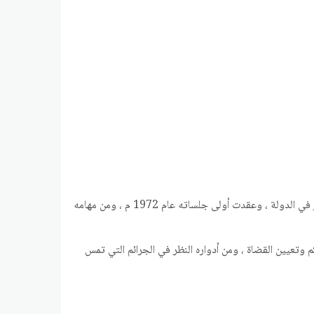
: المجلس الوطني الاتحادي ويضم أربعين عضوا من إمارات الدولة السبع وهو صوت الشعب ومنه يشارك المواطن الاماراتي في صنع القرار في الدولة ، وعقدت أولى جلساته عام 1972 م ، ومن مهامه
 وتعيين القضاة ، ومن أدواره النظر في الجرائم التي تمس