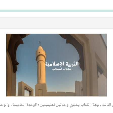
ل الثالث , وهذا الكتاب يحتوي وحدتين تعليميتين : الوحدة الخامسة , وا