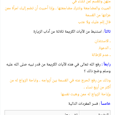
منهن وتقسم لمن تشاء في
المبيت والمضاجعة وتترك مضاجعتها ، وإذا أحببت أن تضم إليك امرأة ممن
عزلتها من القسمة
فال إثم عليك ولا عتب
ثالثاً
: استنبط من الآيات الكريمة ثلاثة من آداب الزيارة
ـ الاستئذان.
ـ الدعوة.
ـ عدم الإطالة
رابعاً :
رفع الله تعالى في هذه الآيات الكريمة من قدر نبيه صلى الله عليه
وسلم وضح ذلك ؟
وذلك من رفع الحرج عنه في القسمة بين أزواجه ، واباحة الزواج له من
أكثر من أربع نساء ،
وإباحة الزواج له ممن وهبت نفسها
خامساً
: فسر المفردات التالية