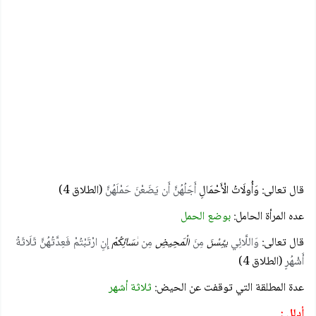
قال تعالى: وَأُولَاتُ الْأَحْمَالِ
أَجَلُهُنَّ أَن يَضَعْنَ حَمْلَهُنَّ
(الطلاق 4)
عده المرأة الحامل:
بوضع الحمل
قال تعالی:
وَاللَّائِي
يَئِسْنَ
مِنَ
الْمَحِيضِ
مِن
نِّسَائِكُمْ
إِنِ ارْتَبْتُمْ فَعِدَّتُهُنَّ ثَلَاثَةُ
أَشْهُرٍ
(الطلاق 4)
عدة المطلقة التي توقفت عن الحيض:
ثلاثة أشهر
أدلل :