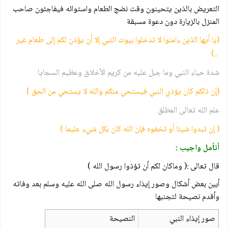
التعريض بالذين يتحينون وقت نضج الطعام واستوائه فيفاجئون صاحب
المنزل بالزيارة دون دعوة مسبقة
(يا أيها الذين ءامنوا لا تدخلوا بيوت النبي إلا أن يؤذن لكم إلى طعام غير
..)
شدة حياء النبي وما جبل عليه من كريم الأخلاق وعظيم السجايا
(إن ذلكم كان يؤذي النبي فيستحي منكم والله لا يستحي من الحق )
علم الله تعالى المطلق
( إن تبدوا شيئا أو تخفوه فإن الله كان بكل شيء عليما )
أتأمل واجيب :
قال تعالى :( وماكان لكم أن تؤذوا رسول الله )
أبين بعض أشكال وصور إيذاء رسول الله صلى الله عليه وسلم بعد وفاته
وأقدم نصيحة لتجنبها
صور إيذاء النبي
النصيحة