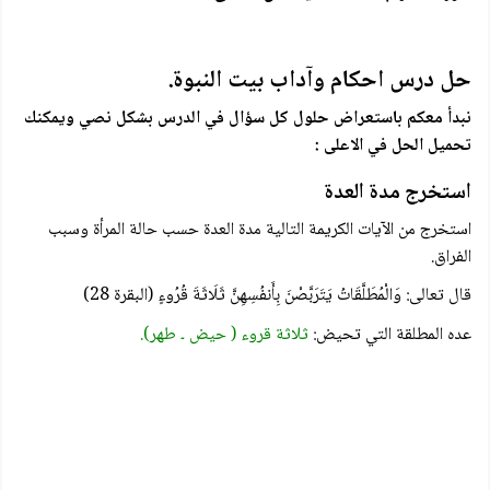
حل درس احكام وآداب بيت النبوة.
نبدأ معكم باستعراض حلول كل سؤال في الدرس بشكل نصي ويمكنك
تحميل الحل في الاعلى :
استخرج مدة العدة
استخرج من الآيات الكريمة التالية مدة العدة حسب حالة المرأة وسبب
الفراق.
قال تعالى: وَالْمُطَلَّقَاتُ يَتَرَبَّصْنَ بِأَنفُسِهِنَّ ثَلَاثَةَ قُرُوءٍ
(البقرة 28)
عده المطلقة التي تحيض:
ثلاثة قروء ( حیض ۔ طهر).