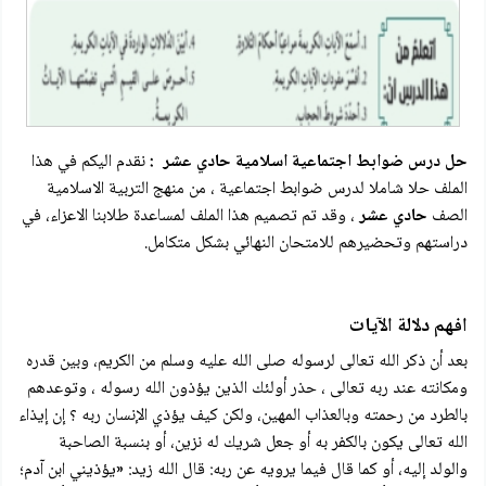
حل درس ضوابط اجتماعية اسلامية حادي عشر
:
نقدم اليكم في هذا
الملف حلا شاملا لدرس ضوابط اجتماعية
، من منهج التربية الاسلامية
الصف
حادي عشر
، وقد تم تصميم هذا الملف لمساعدة طلابنا الاعزاء، في
دراستهم وتحضيرهم للامتحان النهائي بشكل متكامل.
افهم دلالة الآيات
بعد أن ذكر الله تعالى لرسوله صلى الله عليه وسلم من الكريم، وبين قدره
ومكانته عند ربه تعالى ، حذر أولئك الذين يؤذون الله رسوله ، وتوعدهم
بالطرد من رحمته وبالعذاب المهين، ولكن كيف يؤذي الإنسان ربه ؟ إن إيذاء
الله تعالى یکون بالكفر به أو جعل شريك له نزين، أو بنسبة الصاحبة
والولد إليه، أو كما قال فيما يرويه عن ربه: قال الله زيد: «یؤذيني ابن آدم؛