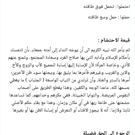
احتملوا : تحمل فوق طاقته
حملوا : حمل وسع طاقته
قيمة الاحتشام :
ثم يأمر الله نبيه الكريم الى أن يوجه النداء إلى أمته جمعاء، بأن تتمسك
بأحكام الإسلام وآدابه التي بها صلاح الفرد وسعادة المجتمع، وتمنع عنهم
الأذي، وخاصة المرأة؛ لأن الإساءة إليها إساءة للجميع الأب والزوج والأخ
والابن والقريب وغيرهم فأمرها بما يليق بها، ويجتها سوء ظن الآخرين؛
أمرها بالستر والعلة، وأن ترتدي من الثياب الواسعة ( الجلباب ) ما يغطي
جسمها كله، ماعدا الوجه والكفين، وهذا يقطع الطريق على أصحاب
النفوس المريضة، والنوايا الخبيثة، ففي مكرهم وخداعهم، كما تساعدها
حشمتها على طاعة ربها في أي مكان وزمان، وهذا مع بقاء حكم الأصلي
ثابتا ولازما : أنه لا يجوز الافتاء أو التعرض أو إساءة الظن بها أو بغيرها
الرجوع إلى الحق فضيلة