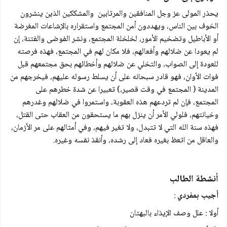
يحذر المولی عز وجل المنافقين والمرتابين والمشككين الذين ينشرون
الخوف بين الناس، ويهددون أمن المجتمع واستقراره بالإشاعات المغرضة
أو الأباطيل وتضخيم الأمور، لخلخلة المجتمع، ونشر الفوضى والفتنة، إن
لم يعودا عن ضلالهم وأفعالهم، فلا مكان لهم في المجتمع، فهذه فرصته
للعودة إلى الصواب، والتخلي عن ضلالهم وأخطائهم بحق مجتمعهم قبل
فوات الأوان، فهو قادر سبحانه على أن يسلط رسوله عليهم، فيخرجهم من
المدينة ( المجتمع في وقت قصير،) تعبيرا عن شدة خطرهم على
المجتمع، فإن لم تردعهم هذه العقوبة، واستمروا في ضلالهم وغدرهم
وخيانتهم، فلولي الأمر أن ينزل بهم ما يستحقون من العقاب حتى القتل،
فهذه سنة الله التي لا تتبدل، ولا تغير فيهم، وفي أمثالهم على مر الأزمان،
والعاقل من اتعظ بغيره فعاد إلى رشده، وأنقذ نفسه وغيره.
أنشطة الطالب
أجيب بمفردي
:
أولا : علل وصف الإيذاء بالبهتان