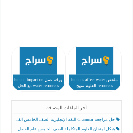
ملخص humans affect water
ورقة عمل human impact on
resources العلوم منهج
water resources مع الحل
انجليزي الصف الخامس
العلوم منهج انجليزي الصف
الخامس
آخر الملفات المضافة
حل مراجعة Grammar اللغة الإنجليزية الصف الخامس الفصل الثالث
هيكل امتحان العلوم المتكاملة الصف الخامس عام الفصل الدراسي الثالث 2025-2026