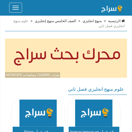
Toggle
navigation
الرئيسية
»
منهج انجليزي
»
الصف الخامس منهج إنجليزي
»
علوم منهج
انجليزي فصل ثاني
نقرات: 616899 / مشاهدات: 347047479
علوم منهج انجليزي فصل ثاني
ورقة عمل human impact on
ورقة عمل Water