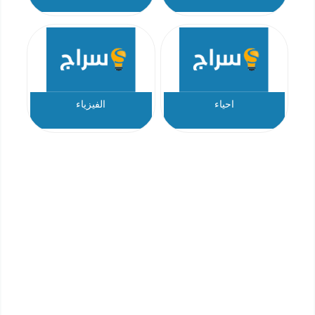
احياء
الفيزياء