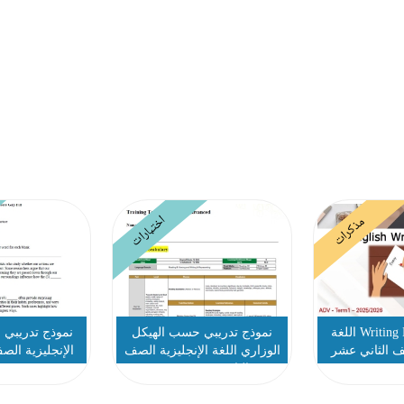
اختبارات
مذكرات
مراجعة Writing Exam اللغة
نموذج تدريبي حسب الهيكل
نموذج تدريبي ل
صف الثاني عشر
الوزاري اللغة الإنجليزية الصف
الإنجليزية الص
دم
الثاني عشر متقدم
متق