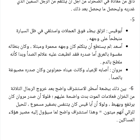
ذاق من معاناة في الصحراء من أجل أن ينتقم من الرجل السمين الذي
غدربه وليحصل ما يحصل بعد ذلك .
5-
أبوقيس : انزلق ببطء فوق العجلات واستلقي في ظل السيارة
منبطحأ على وجهه .
أسعد :لم يستطع أن يتكلم كان وجهه محمرة ومبتلا ، وكان بنطاله
مغسوة بالعرق أما صدره فقد انطبعت عليه علائم الصدأ وبدا كأنه
ملطخ بالدم .
مروان : أصابه الإعياء وكانت عيناه حمراوين وكان صدره مصبوغة
بالصدأ .
6- بين ذلك ببضعة أسطر. الاستشراف واضح بعد خروج الرجال الثلاثة
من الخزان فعلامات الموت بدت واضحة عليهم ؛ فلولا أن صدر مروان كان
يرتفع ويهبط ، ولولا أن أبا قيس كان يتنفس بصفير مسموع ، للحيل
للرائي أنهم ميتون. = وهذا استشراف واضح لما سيؤول إليه مصير هؤلاء
المساكين .