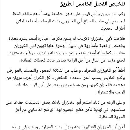
تلخيص الفصل الخامس الطريق
ركب من مروان و أبي قيس على ظهر الشاحنة بينما أسعد حالفه الحظ
للجلوس إلى جانب السائق أبي الخيزران. بدأت الرحلة وأخذا يتبادلان
أطراف الحديث
فلاحت لأبي الخيزران ذكريات لم يتمن ذكراها ، فبادره أسعد بسرد معاناة
وقصص واقعية مأساوية في سبيل الهجرة لعلها تهون لأبي الخيزران
معاناته، كما سأله أسعد متعجبا عن سبب عمله بالتهريب ، فأجابه متنهدا
لجمع مزيدا من المال من أجل الراحة بعدها حانت لحظات المعاناة ،
أطفأ أبو الخيزران المحرك ، وطلب من الثلاثة الصعود والتمسك بالعوارض
وخلع الملابس بسبب الحر استعدادا للتخفي داخل الخزان .أعرب مروان عن
دهشته فالخزان كجهنم من شدة حره ، وبدت على أبي قيس علامات
الرعب والاشمئزاز،
وعلى الرغم من ذلك استمر أبو الخيزران بإملاء بعض التعليمات حفاظا على
سلامتهم، في نهاية الأمر خضع الجميع لهذا الوضع المأساوي من أجل
الحرية المنتظرة.
أغلق أبو الخيزران الغطاء بسرعة ونزل ليقود السيارة ، ورغب في زيادة