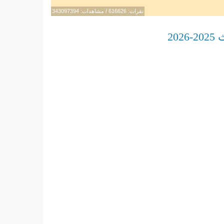
نقرات: 616626 / مشاهدات: 343097394
20