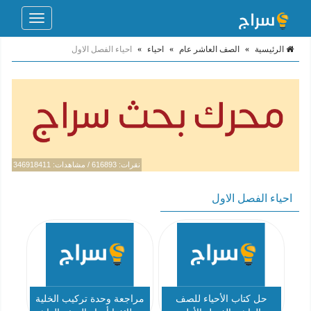
Toggle
navigation
الرئيسية
»
الصف العاشر عام
»
احياء
»
احياء الفصل الاول
نقرات: 616893 / مشاهدات: 346918411
احياء الفصل الاول
حل كتاب الأحياء للصف
مراجعة وحدة تركيب الخلية