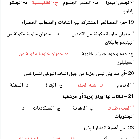
أ-الجنس إفيدرا ب- الجنس الجنتوم
ج- الفلفيتشية
د- الجنكو
بايلوبا
19 -من الخصائص المشتركة بين النباتات والطحالب الخضراء
أ-جدران خلوية مكونة من الكيتين ب - جدران خلوية مكونة من
الببتيدوجاليكان
ج- عدم وجود جدران خلوية
د- جدران خلوية مكونة من
السيليلوز
20 -أي مما يلي ليس جزءا من جيل النبات البوغي للسراخس
أ-الريزوم
ب- شبه الجذر
ج- البثرة د- السعفة
21 – نباتات لها أوراق إبرية أو حرشفية
أ-المخروطيات
ب- الزهرية ج- السيكاديات د-
الجنتويات
22 -من أهمية انتشار البذور