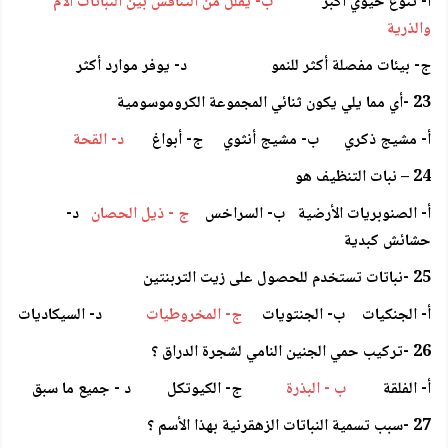
أ- تنوع حيوي أكبر
ب- يقلل من التنافس بين النباتات الأم
والذرية
ج- بيئات مفصلة أكثر للنمو د- يوفر موارد أكثر
23 -أي مما يلي يكون ثنائي المجموعة الكروموسومية
أ- مشيج ذكري ب- مشيج أنثوي ج- أبواغ
د- القحة
24 – نبات التنظيف هو
أ- الصنوبريات الأرضية ب- السراخس
ج - ذيل الحصان
د-
حشائش كبدية
25 -نباتات تستخدم للحصول على زيت التربنتين
أ- الجنكيات ب- الجنتويات
ج- المخروطيات
د- السيكاديات
26 -تركيب حمي الجنين النامي لشجرة الدراق ؟
أ- الفلقة
ب - البذرة
ج- الكيوتكل د - جميع ما سبق
27 -سبب تسمية النباتات الزهقرنية بهذا الأسم ؟