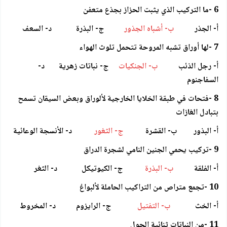
6 -ما التركيب الذي يثبت الحزاز بجذع متعفن
أ- الجذر
ب- أشباه الجذور
ج- البذرة د- السعف
7 -لها أوراق تشبه المروحة تتحمل تلوث الهواء
أ- رجل الذئب
ب- الجنكيات
ج- نباتات زهرية د-
السفاجنوم
8 -فتحات في طبقة الخلايا الخارجية لألوراق وبعض السيقان تسمح
بتبادل الغازات
أ- البذور ب- القشرة
ج- الثغور
د- الأنسجة الوعائية
9 -تركيب يحمي الجنين النامي لشجرة الدراق
أ- الفلقة
ب- البذرة
ج- الكيوتيكل د- الثغر
10 -تجمع متراص من التراكيب الحاملة لألبواغ
أ- الخث
ب- التفتيل
ج- الرايزوم د- المخروط
11 -من النباتات ثنائية الحول