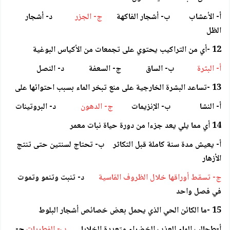
أ- الأعشاب ب- أشجار الفاكهة
ج- الجزر
د- أشجار
الظل
12 -أي من التراكيب يحتوي على تجمعات من الأكياس البوغية
أ- البثرة
ب- الساق ج- السعفة د- النصل
13 -تساعد البشرة الخارجية على منع تبخر الماء بسبب احتوائها على
أ- النشا ب- الإنزيمات
ج- الدهون
د- البروتينات
14 أي مما يلي يعد جزءا من دورة حياة نبات معمر
أ- يعيش مدة سنة كاملة قبل التكاثر ب- تحتاج لسنتين حتى تنتج
الأزهار
ج- تسقط أوراقها خلال الظروف القاسية
د- تنبت وتنمو وتموت
في فصل واحد
15 -ما الكائن الحي الذي يحمل بعض خصائص أشجار البلوط
أ-طحالب الماء العذب الخضراء متعددة الخلايا
ب- الفطريات
ج-