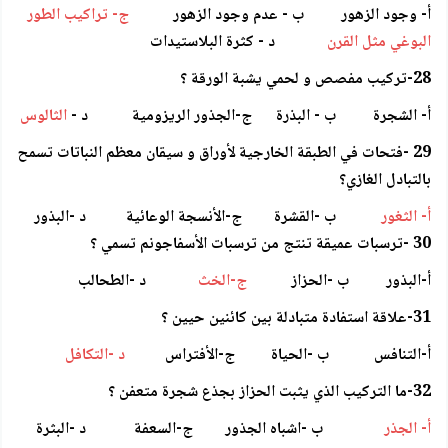
أ- وجود الزهور ب - عدم وجود الزهور
ج- تراكيب الطور
البوغي مثل القرن
د - كثرة البلاستيدات
28-تركيب مفصص و لحمي يشبة الورقة ؟
أ- الشجرة ب - البذرة ج-الجذور الريزومية د -
الثالوس
29 -فتحات في الطبقة الخارجية لأوراق و سيقان معظم النباتات تسمح
بالتبادل الغازي؟
أ- الثغور
ب -القشرة ج-الأنسجة الوعائية د -البذور
30 -ترسبات عميقة تنتج من ترسبات الأسفاجونم تسمي ؟
أ-البذور ب -الحزاز
ج-الخث
د -الطحالب
31-علاقة استفادة متبادلة بين كائنين حيين ؟
أ-التنافس ب -الحياة ج-الأفتراس
د -التكافل
32-ما التركيب الذي يثبت الحزاز بجذع شجرة متعفن ؟
أ- الجذر
ب -اشباه الجذور ج-السعفة د -البثرة