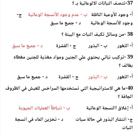
37-تتصف النباتات الالوعائية بـ ؟
أ- وجود الأوعية الناقلة
ب - عدم وجود الأنسجة الوعائية
ج-
وجود الأنسجة الوعائية د - جميع ما سبق
38 -من وسائل تكيف النبات مع البيئة ؟
أ- الثغور ب - البذور ج - القشرة
د - جميع ما سبق
39 -تركيب نباتي يحتوي علي الجنين ومواد مغذية للجنين مغطاه
بغالف ؟
أ- الثغور
ب - البذور
ج - القشرة د - جميع ما سبق
40-ما هي الاستراتيجية التي تستخدمها السراخس للعيش في الظروف
الجافة ؟
أ- إغلاق االنسجة الوعائية
ب - تتباطأ العمليات الحيوية
ج- انتشار البذور في حالة سبات د - تخزين الماء في انسجة
النبات