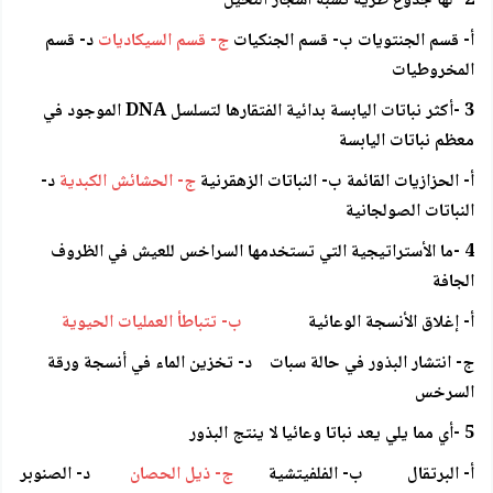
2 -لها جذوع طرية تشبه أشجار النخيل
أ- قسم الجنتويات ب- قسم الجنكيات
ج- قسم السيكاديات
د- قسم
المخروطيات
3 -أكثر نباتات اليابسة بدائية الفتقارها لتسلسل DNA الموجود في
معظم نباتات اليابسة
أ- الحزازيات القائمة ب- النباتات الزهقرنية
ج- الحشائش الكبدية
د-
النباتات الصولجانية
4 -ما الأستراتيجية التي تستخدمها السراخس للعيش في الظروف
الجافة
أ- إغلاق الأنسجة الوعائية
ب- تتباطأ العمليات الحيوية
ج- انتشار البذور في حالة سبات د- تخزين الماء في أنسجة ورقة
السرخس
5 -أي مما يلي يعد نباتا وعائيا لا ينتج البذور
أ- البرتقال ب- الفلفيتشية
ج- ذيل الحصان
د- الصنوبر