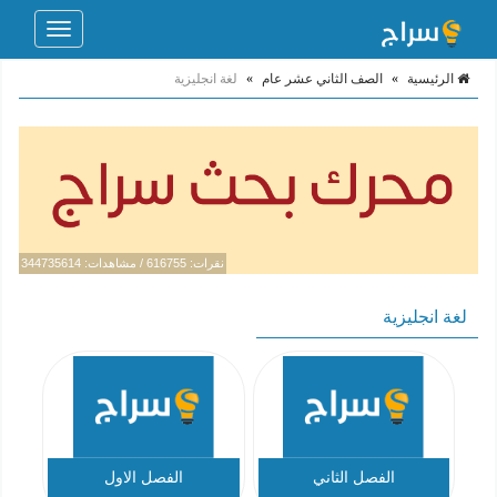
Toggle
navigation
الرئيسية
»
الصف الثاني عشر عام
»
لغة انجليزية
نقرات: 616755 / مشاهدات: 344735614
لغة انجليزية
الفصل الثاني
الفصل الاول