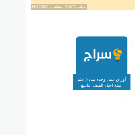
نقرات: 616722 / مشاهدات: 344120537
أوراق عمل وحدة مبادئ علم
البيئة احياء الصف التاسع
المتقدم - نموذج 2