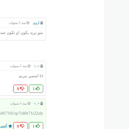
اروي
منذ 5 سنوات
منو يريد يكون او تكون صد
×_×
منذ 5 سنوات
انا اسمي مريم
0
1
×_×
منذ 5 سنوات
m/s817101/qr7rdl0r71r22oly
1
0
أفضل 