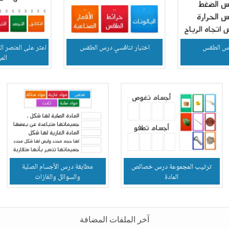
رس الطقس
اختبار تنافسي درس الطقس
اعثر على العنصر ا
المي
ترتيب المجموعة درس خصائص
مطابقة درس الأجسام الصلبة
المادة
والسوائل والغازات
آخر الملفات المضافة