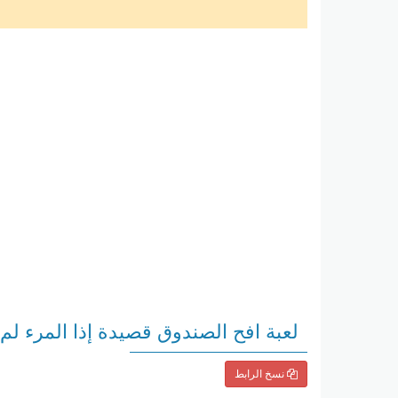
لعبة افح الصندوق قصيدة إذا المرء لم
نسخ الرابط