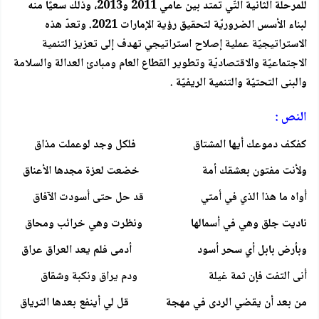
للمرحلة الثانية التّي تمتد بين عامي 2011 و2013، وذلك سعيًا منه
لبناء الأسس الضروريّة لتحقيق رؤية الإمارات 2021. وتعدّ هذه
الاستراتيجيّة عملية إصلاح استراتيجي تهدف إلى تعزيز التنمية
الاجتماعيّة والاقتصاديّة وتطوير القطاع العام ومبادئ العدالة والسلامة
والبنى التحتيّة والتنمية الريفيّة .
النص :
كفكف دموعك أيها المشتاق فلكل وجد لوعملت مذاق
ولأنت مفتون بعشقك أمة خضعت لعزة مجدها الأعناق
أواه ما هذا الذي في أمتي قد حل حتى أسودت الآفاق
ناديت جلق وهي في أسمالها ونظرت وهي خرائب ومحاق
وبأرض بابل أي سحر أسود أدمى فلم يعد العراق عراق
أنى التفت فإن ثمة غيلة ودم يراق ونكبة وشقاق
من بعد أن يقضي الردى في مهجة قل لي أينفع بعدها الترياق