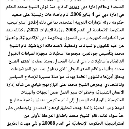
المتحدة وحاكم إمارة دبي ووزير الدفاع. منذ تولي الشيخ محمد الحكم
في إمارة دبي في 4 يناير 2006، قام بإصلاحات رئيسيّة على صعيد
حكومة دولة الإمارات العربيّة المتحدة، بما في ذلك إطلاق استراتيجيّة
الحكومة الاتحادية في العام 2008 ورؤية الإمارات 2021، وكذلك عدد
من المبادرات كمهرجان دبي للتسوق، وحكومة دبي الإلكترونيّة. وتعبيرًا
عن حبّه للخيول والسباقات وتحقيقًا لاهتماماته الرياضيّة، قام الشيخ
محمد بتأسيس جودلفين، مجموعة اسطبلات مجهزة لسباقات الخيول
العالميّة، واسطبلات دارلي لرعاية الفحول. ومنذ صغره، اشتهر الشيخ
محمد بتأليف ونظم الشعر النبطي الذي يتناول عدد من الموضوعات
يتعلق أبرزها بالشؤون العامة بهدف مواصلة مسيرة الإصلاح السياسي
والاقتصادي، يحرص الشيخ محمد على اتباع نهج قيادي من شأنه إدارة
الأعمال التنفيذيّة وخطوات سير العمل ضمن الجهات والهيئات
الحكوميّة والوزارات للوصول إلى أداء حكومي متميّز وتنفيذ مشاريع
تنيمة وبنى تحتيّة رائدة بهدف تحقيق ازدهار اقتصادي واجتماعي على
حدّ سواء لذلك، قام الشيخ محمد بإطلاق المرحلة الأولى من
استراتيجيّة الحكومة الإتحاديّة في العام 20088 والتّي مهدت الطريق