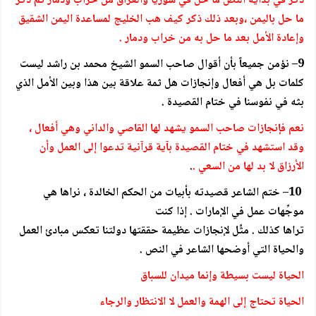
ذكر في بداية النص ما حل في سوريا والعراق من خراب ودمار ثم ذكر
ما حل باليمن ،وبعد ذلك ذكر كيف هب الخليج لمساعدة اليمن الشقيق
وإعادة الأمل بعد ما حل به من خراب ودمار .
9– نؤمن جميعاً بأن أقوال صاحب السمو الشيخ محمد بن راشد ليست
كلمات بل هي أفعال وإنجازات هل ثمة علاقة بين هذا وبين الأمل الذي
بثه في نفوسنا في ختام القصيدة .
نعم فإنجازات صاحب السمو يشهد لها القاصي والداني وهي أفعال ،
وقد استشهد في ختام القصيدة بآية قرآنية تدعوا إلى العمل وأن
الأرزاق لا بد لها من السعي .
.
10– ختم الشاعر قصيدته بأبيات من الحكم الخالدة ، نراها هي
موجِّهات عمل في الإمارات . إذا كنت
تراها كذلك . مثِّل لإنجازات عظيمة حققتها دولتنا تعكس مبادئ العمل
والحياة التي أوضحها الشاعر في النص .
الحياة ليست بسيطة وإنما ميدان للسباق
الحياة تحتاج إلى الهمة والعمل لا الانتظار والرجاء