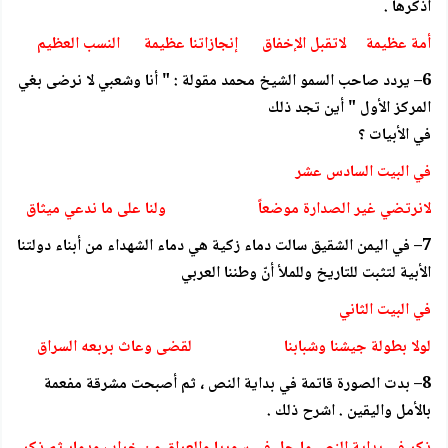
اذكرها .
أمة عظيمة لاتقبل الإخفاق إنجازاتنا عظيمة النسب العظيم
6– يردد صاحب السمو الشيخ محمد مقولة : " أنا وشعبي لا نرضى بغي
المركز الأول " أين تجد ذلك
في الأبيات ؟
في البيت السادس عشر
لانرتضي غير الصدارة موضعاً ولنا على ما ندعي ميثاق
7– في اليمن الشقيق سالت دماء زكية هي دماء الشهداء من أبناء دولتنا
الأبية لتثبت للتاريخ وللملأ أنّ وطننا العربي
في البيت الثاني
لولا بطولة جيشنا وشبابنا لقضى وعاث بربعه السراق
8– بدت الصورة قاتمة في بداية النص ، ثم أصبحت مشرقة مفعمة
بالأمل واليقين . اشرح ذلك .