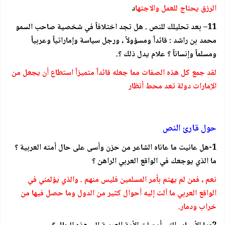
الرزق يحتاج للعمل والاجتها
د
11– بعد تحليلك للنص . هل تجد اختلافاً في شخصية صاحب السمو
محمد بن راشد : قائداً ومسؤولاً ، ورجل سياسة وإماراتياً وعربياً
ومسلماً وإنساناً ؟ علام يدل ذلك ؟.
لقد جمع كل هذه الصفات مما جعله قائداً متميزاً استطاع أن يجعل من
الإمارات دولة تعد محط أنظار
حول قارئ النص
1-هل عانيت ما عاناه الشاعر من حزن وأسى على حال أمته العربية ؟
ما الذي يوجعك في الواقع العربي الراهن ؟
نعم ، فمن لم يهتم بأمر المسلمين فليس منهم . والذي يؤلمني في
الواقع العربي ما آلت إليه أحوال كثير من الدول وما حصل فيها من
خراب ودمار.