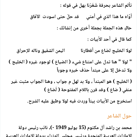
تألم الشاعر بحرقة شَعَرْنا بهل في قوله :
أوّاه ما هذا الذي في أمتي قد حلَ حتى اسودت الآفاق
حاكِ هذه الجملة بجملة أخرى من إنشائك :
كما قال في أحد الأبيات :
لولا الخليج لضاع من أقطارنا اليمن الشقيق وناله الإحراق
" لولا " هنا تدل على امتناع شيء ( الضياع ) لوجود غيره ( الخليج )
ولا تدخل إلا على مبتدأ حذف خبره وجوباً
( الخليج ) هو المبتدأ ، ولا بد لهل م جواب ، وهنا الجواب مثبت غير
منفي ( ضاع ) وقد قرن باللام المفتوحة ( لَضاع )
استخرج من الأبيات بيتاً وردت فيه لولا وطبق عليه الشرح.
حول الشاعر
محمد بن راشد آل مكتوم (15 يوليو 1949 -)، نائب رئيس دولة
الإمارات العربية المتحدة ورئيس مجلس الوزراء بدولة الإمارات العربية