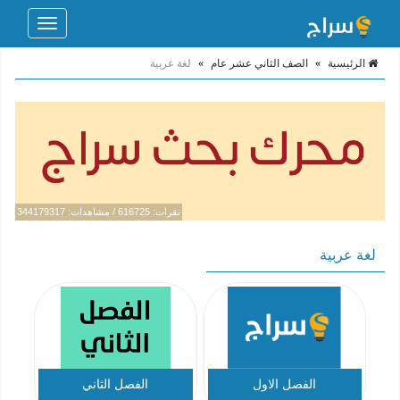
Toggle
navigation
الرئيسية
»
الصف الثاني عشر عام
»
لغة عربية
نقرات: 616725 / مشاهدات: 344179317
لغة عربية
الفصل الاول
الفصل الثاني