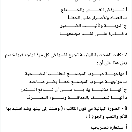
أ تـــــــرفض الغـــــــش والخــــــــداع
ب العنــاد والأصــرار علــى الخطــأ
ج التوبـــــــة وتأنيـــــــب الضـــــــمير
د قـــــادرة علـــــى نقـــــد مجتمعهـــــا
7 -كانت الشخصية الرئيسة تجرح نفسها في كل مرٍة تواجه فيها خصم
يدل هذا على أن :
أ مواجهـــــة عيـــــوب المجتمـــــع تتطلـــــب التضـــــحية
ب مواجهـــة عيـــوب المجتمـــع خطـــأ يضـــر صـــاحبه
ج أنهــــــا مذنبــــــة ولا بــــــد مــــــن أن تــــــدفع الــــــثمن
د أنهــــــا تتصــــــف بالحماقــــــة وســــــوء التصــــــرف
8 - الصورة البيانية في قول الكاتب : ( وصلت إلى بيتها وقـد استبد بها
الألم والتعب والجوع ) :
أ اسـتعارة تصـريحية