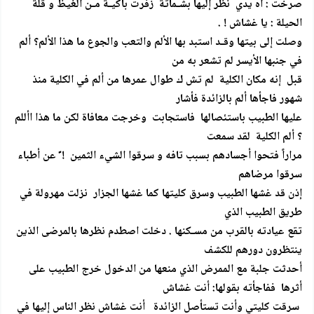
صرخت : آه يدي نظر إليها بشـماتة زفرت باكيـة مـن الغيظ و قلة
الحيلة : يا غشاش ! .
وصلت إلى بيتها وقـد استبد بها الألم والتعب والجوع ما هذا الألم؟ ألم
في جنبها الأيسر لم تشعر به من
قبل إنه مكان الكلية لم تش ك طوال عمرها من ألم في الكلية منذ
شهور فاجأها ألم بالزائدة فأشار
عليها الطبيب باستئصالها فاستجابت وخرجت معافاة لكن ما هذا األلم
؟ ألم الكلية لقد سمعت
مراراً فتحوا أجسادهم بسبب تافه و سرقوا الشيء الثمين ! ً عن أطباء
سرقوا مرضاهم
إذن قد غشها الطبيب وسرق كليتها كما غشها الجزار نزلت مهرولة في
طريق الطبيب الذي
تقع عيادته بالقرب من مسـكنها . دخلت اصطدم نظرها بالمرضى الذين
ينتظرون دورهم للكشف
أحدثت جلبة مع الممرض الذي منعها من الدخول خرج الطبيب على
أثرها ففاجأته بقولها: أنت غشاش
سرقت كليتي وأنت تستأصل الزائدة أنت غشاش نظر الناس إليها في