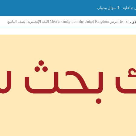
تفاعلية
سؤال وجواب
اول
»
حل درس Meet a Family from the United Kingdom اللغة الإنجليزية الصف التاسع