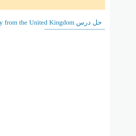
حل درس Meet a Family from the United Kingdom اللغة الإنجليزية الصف التاسع