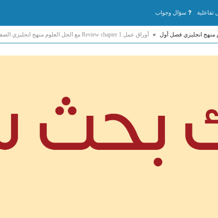
تفاعلية
سؤال وجواب
 منهج انجليزي فصل أول
»
أوراق عمل Review chapter 1 مع الحل العلوم منهج انجليزي الصف الثامن