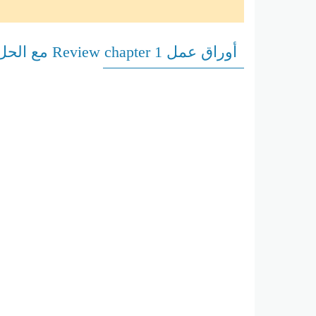
أوراق عمل Review chapter 1 مع الحل العلوم منهج انجليزي الصف الثامن