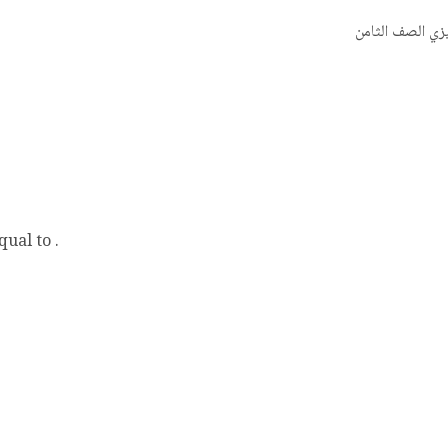
. The Celsius temperature at absolute zero is equal to