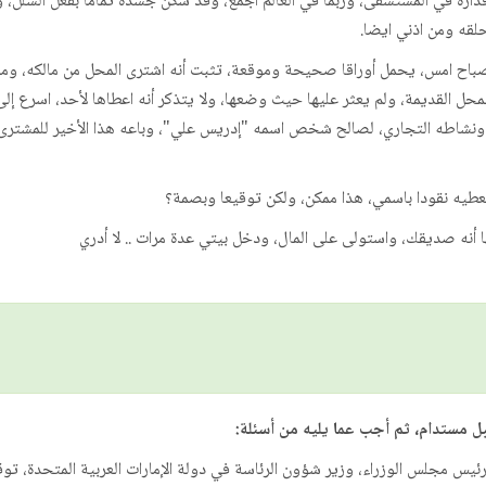
بر قذارة في المستشفى، وربما في العالم أجمع، وقد سكن جسده تماما بفعل الش
حلقه ومن اذني ايضا.
باح امس، يحمل أوراقا صحيحة وموقعة، تثبت أنه اشترى المحل من مالكه، وما
لمحل القديمة، ولم يعثر عليها حيث وضعها، ولا يتذكر أنه اعطاها لأحد، اسرع إل
 ونشاطه التجاري، لصالح شخص اسمه "إدريس علي"، وباعه هذا الأخير للمشترى
عطيه نقودا باسمي، هذا ممكن، ولكن توقيعا وبصمة؟
يها أنه صديقك، واستولى على المال، ودخل بيتي عدة مرات .. لا أدري
بل مستدام، ثم أجب عما يليه من أسئلة:
ئيس مجلس الوزراء، وزير شؤون الرئاسة في دولة الإمارات العربية المتحدة، توق