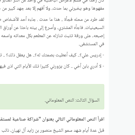
كان راقدا في قسم الأمراض الباطنية في واحد من أكثر العنا
مفهوها وهو يخبرني بما حدث، ولا أفهم إلا بعد جهد كبير من 
لقد طرد من محله فجأة .. هذا ما حدث . جاءه أحد الأشخاص ص
السبعينيات. فاجأه المشتري، وأسرع إلى بيته باحثا عن أوراق ا
إصبعه، على ورقة تثبت تنازله عن المطعم بكل معداته واسمه
في المستشفى.
- إدريس علي؟.. كيف أعطيت بصمتك له؟.. هل يعقل ذلك؟ .. ت
- لا أدري بابن أخي .. كان يزورني كثيرا تلك الأيام التي اذى ف
السؤال الثالث: النص المعلوماتي.
اقرأ النص المعلوماتي التالي بعنوان "شراكة صناعية لمستق
قبل عدة أيام شهد سمو الشيخ منصور بن زايد آل نهيان، نائب ر