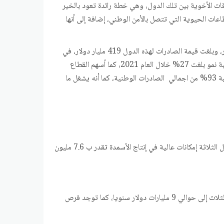
قات الأخوية بين تلك الدول، وهي خطة رائدة تعود بالخير
اعات الحيوية التي تتصل بالأمن الوطني، إضافة إلى أنها
إن الدول الثلاث تمتلك الكثير من القدرات الاقتصادية من الناتج المحلي الإجمالي لمنطقة الشرق الأوسط وشمال إفريقيا قد بلغ 756 مليار دولار، وبلغت قيمة الصادرات لهذه الدول 419 مليار دولار، في
حين بلغت قيمة وارداتها W.3 مليار دولار. وفي مصر وحدها يوجد I2O منطقة صناعية، بلغت صادراتها السلعية منها 32.43 مليار دولار بنسبة نمو بلغت 27% خلال العام 2021، كما أسهم القطاع
الصناعي في الإمارات ب I5O مليار درهم في الناتج المحلي الإجمالي ، وأما في الأردن فقد بلغت صادرات القطاع الصناعي 8 مليارات دولار بنسبة 93% من اجمالي الصادرات الوطنية، كما أنه يشغل ما
ويقدر إسهام المنتجات الزراعية والأغذية في الناتج المحلي في الدول الثلاث 52 مليار دولار في عام 2019 بمعدل نمو بلغ II%، وتمتلك الدول الثلاثة إمكانات عالية في إنتاج الأسمدة تقدر ب 7.6 مليون
يتجاوز إسهام صناعة النسيج في الناتج المحلي في الإمارات ومصر والأردن 5 مليارات دولار، وتصل قيمة واردات الألبسة والمنسوجات للدول الثلاث إلى حوالي 9 مليارات دولار سنويا، كما توجد فرص