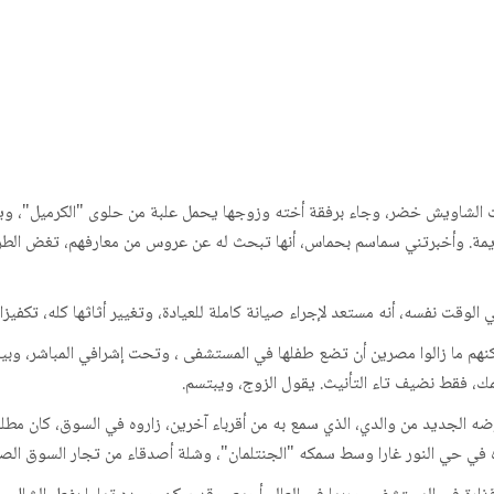
بيت الشاويش خضر، وجاء برفقة أخته وزوجها يحمل علبة من حلوى "الكرميل"، و
قديمة. وأخبرتني سماسم بحماس، أنها تبحث له عن عروس من معارفهم، تغض الطر
قت نفسه، أنه مستعد لإجراء صيانة كاملة للعيادة، وتغيير أثاثها كله، تكفيز
نهم ما زالوا مصرين أن تضع طفلها في المستشفى ، وتحت إشرافي المباشر، وبين
سمك، فقط نضيف تاء التأنيث. يقول الزوج، ويبتسم.
 الجديد من والدي، الذي سمع به من أقرباء آخرين، زاروه في السوق، كان مطلق
 في حي النور غارا وسط سمكه "الجنتلمان"، وشلة أصدقاء من تجار السوق الصغا