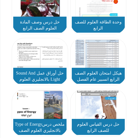
وحدة الطاقة العلوم للصف
حل درس وصف المادة
الرابع
العلوم الصف الرابع
هيكل امتحان العلوم الصف
حل أوراق عمل Sound And
الرابع انسبير عام الفصل
Light بالانجليزي العلوم
الثاني 2023-2024
الصف الرابع
حل درس القياس العلوم
ملخص درسType of Energy
للصف الرابع
بالانجليزي العلوم الصف
الرابع