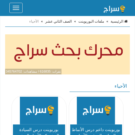
Toggle
navigation
الرئيسية
»
ملفات البوربوينت
»
الصف الثاني عشر
»
الأحياء
نقرات: 616835 / مشاهدات: 345764702
الأحياء
بوربوينت داعم درس الأنماط
بوربوينت درس السيادة