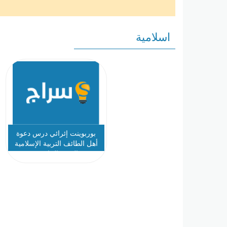
اسلامية
بوربوينت إئرائي درس دعوة
أهل الطائف التربية الإسلامية
الصف الخامس