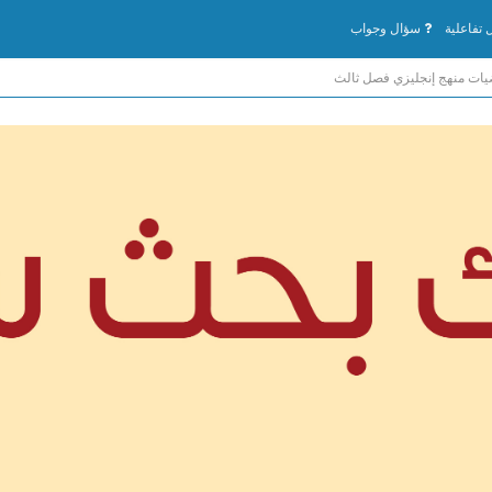
تفاعلية
سؤال وجواب
يات منهج إنجليزي فصل ثالث