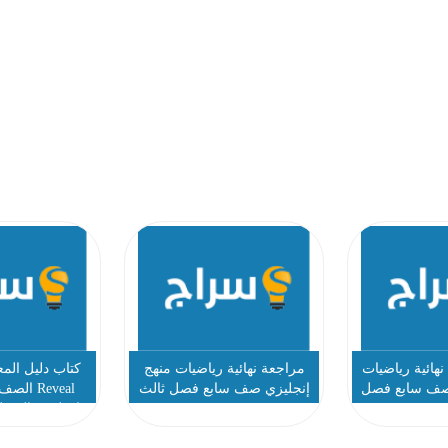
هائية رياضيات
مراجعة نهائية رياضيات منهج
كتاب دليل المع
 صف سابع فصل
إنجليزي صف سابع فصل ثالث
Reveal ا
لث
022