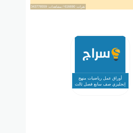
نقرات: 616690 / مشاهدات: 343778559
أوراق عمل رياضيات منهج
إنجليزي صف سابع فصل ثالث