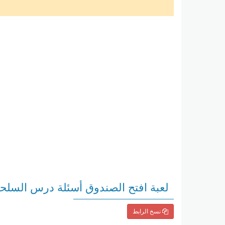
لعبة افتح الصندوق أسئلة درس السلحف
نسخ الرابط