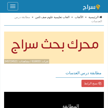
Toggle
navigation
الرئيسية
»
الألعاب
»
العاب تعليمية علوم صف ثامن
»
مطابقة درس
العدسات
نقرات: 616833 / مشاهدات: 345724521
مطابقة درس العدسات
نسخ الرابط