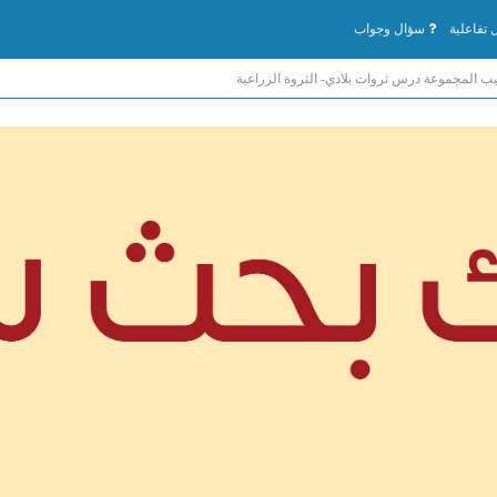
تفاعلية
سؤال وجواب
يب المجموعة درس ثروات بلادي- الثروة الزراعية